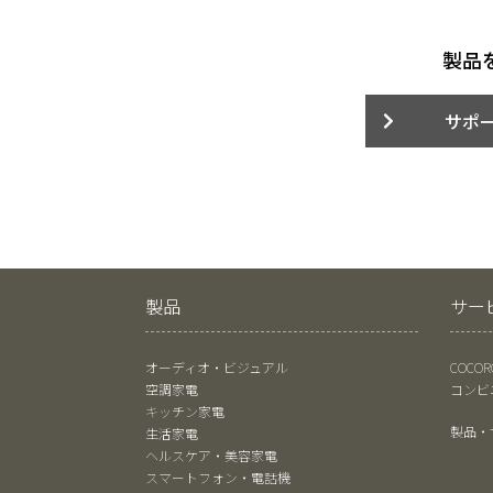
製品
サポ
製品
サー
オーディオ・ビジュアル
COCO
空調家電
コンビ
キッチン家電
製品・
生活家電
ヘルスケア・美容家電
スマートフォン・電話機