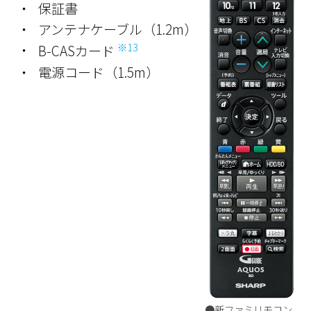
・
保証書
・
アンテナケーブル（1.2m）
※13
・
B-CASカード
・
電源コード（1.5m）
●新ファミリモコン