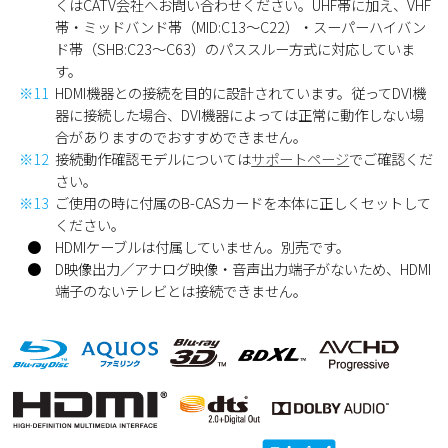
くはCATV会社へお問い合わせください。UHF帯に加え、VHF
帯・ミッドバンド帯（MID:C13〜C22）・スーパーハイバン
ド帯（SHB:C23〜C63）のパススルー方式に対応していま
す。
※11
HDMI機器との接続を目的に設計されています。従ってDVI機
器に接続した場合、DVI機器によっては正常に動作しない場
合がありますのでおすすめできません。
※12
接続動作確認モデルについては
サポートページ
でご確認くだ
さい。
※13
ご使用の時に付属のB-CASカードを本体に正しくセットして
ください。
●
HDMIケーブルは付属していません。別売です。
●
D映像出力／アナログ映像・音声出力端子がないため、HDMI
端子のないテレビとは接続できません。