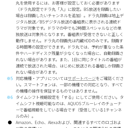
丸を使用するには、お客様が設定しておく必要があります
（ドラ丸設定でドラ丸「入」に設定。BS放送を録画したい
場合は録画したいチャンネルを追加）。ドラ丸録画は地上デ
ジタル放送／BSデジタル放送の番組表に表示される連続ド
ラマが対象です。ドラマの中でも2時間スペシャルなどの単
独放送は対象外となります。番組表が受信できないと正しく
動作しません。ドラ丸の録画先は内蔵HDDのみです。録画す
る時間帯の設定ができます。ドラ丸では、予約が重なった条
件やハードディスク残量が少なくなった場合に、自動録画さ
れない場合があります。また、1日に同じタイトルの番組が
連続で放送された場合、はじめに放送される番組しか録画さ
れない場合があります。
※5
対応機種・アプリについては
サポートページ
をご確認くださ
い。スマートフォンは、一部の機種での対応となり、すべて
の機種の操作を保証するものではありません。
※6
タイムシフト視聴設定を「する」にしてご使用ください。タ
イムシフト視聴可能なのは、AQUOSブルーレイのチューナ
ーで番組視聴をしている場合です（受信している1チャンネ
ルのみ）。
●
Amazon、Echo、Alexaおよび、関連するすべてのロゴおよ