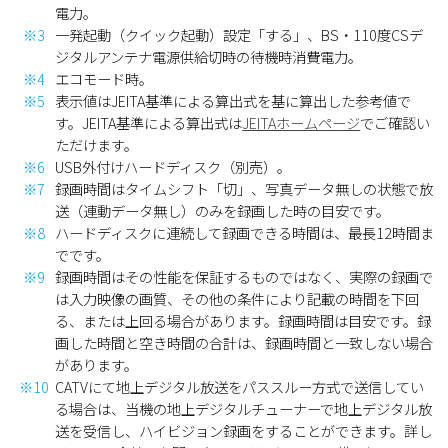
電力。
※3
一発起動（クイック起動）設定「する」、BS・110度CSデ
ジタルアンテナ電源供給切時の待機時消費電力。
※4
エコモード時。
※5
表示値はJEITA基準による算出式を基に算出した参考値で
す。JEITA基準による算出式は
JEITAホームページ
でご確認い
ただけます。
※6
USB外付けハードディスク（別売）。
※7
録画時間はタイムシフト「切」、写真データ無しの状態で放
送（連動データ無し）のみを録画した時の目安です。
※8
ハードディスクに連続して録画できる時間は、最長12時間ま
でです。
※9
録画時間はその性能を保証するものではなく、実際の録画で
は入力映像の画質、その他の条件により記載の時間を下回
る、または上回る場合があります。録画時間は目安です。録
画した時間と空き時間の合計は、録画時間と一致しない場合
があります。
※10
CATVにて地上デジタル放送をパススルー方式で送信してい
る場合は、当機の地上デジタルチューナーで地上デジタル放
送を受信し、ハイビジョン録画をすることができます。詳し