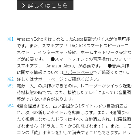
詳しくはこちら
※1
Amazon EchoをはじめとしたAlexa搭載デバイスが使用可能
です。また、スマホアプリ「AQUOSスマートスピーカーコ
ネクト」、インターネット接続、ホームネットワーク設定な
どが必要です。 ●スマートフォンでの音声操作について…
スマホアプリ「Amazon Alexa」が必要です。 ●音声操作
に関する情報については
サポートページ
でご確認ください。
※2
詳しくは
サポートページ
でご確認ください。
※3
電源「入」の操作ができるのは、レコーダーがクイック起動
待機状態の時です。また、接続したテレビによっては音量調
整ができない場合があります。
※4
4週間経過すると、古い番組から1タイトルずつ自動消去さ
れ、次回の新しいタイトルを録画します。また、4週間まっ
たく視聴しなかったドラマはすべて自動消去され、以降録画
されません（ドラ丸リストから削除されます）。また、リモ
コンの「黄」ボタンを押して消去することもできます。ドラ