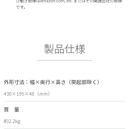
び動き商標はAmazon.com, Inc. またはその関連会社の商標
です。
製品仕様
外形寸法：幅×奥行×高さ（突起部除く）
430×195×48（mm）
質 量
約2.2kg