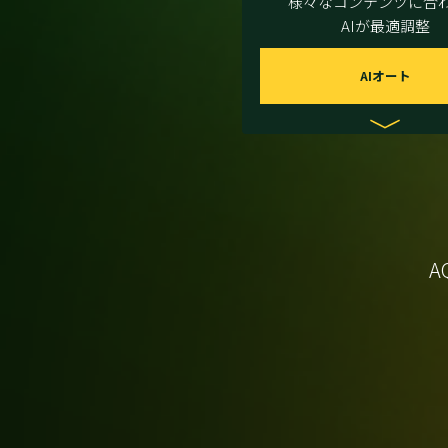
様々なコンテンツに合
AIが最適調整
AIオート
A