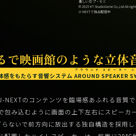
優しい女 プ・セミ
© 2025 KT StudioGenie Co.,Ltd All right
U-NEXTで独占配信中
るで映画館のような立体
アラウンド
スピーカー
体感をもたらす
音響システム
AROUND
SPEAKER
S
U-NEXTのコンテンツを
臨場感あふれる音質で
で包み込むように
画面の上下左右にスピーカ
ぎらないで前方向に
放出する独自構造を採用し