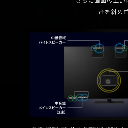
さらに画面の上部
音を斜め