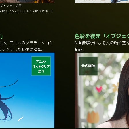
ンド・ザ・シティ新章
reserved. HBO Max and related elements
ア」
色彩を復元「オブジェク
すい、アニメのグラデーション
AI画像解析による人の顔や空
スッキリした映像に調整。
補正。