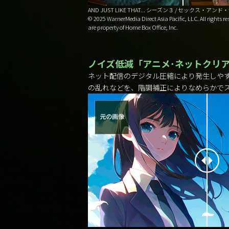
AND JUST LIKE THAT... シーズン３ / セックス・ア
© 2025 WarnerMedia Direct Asia Pacific, LLC. All rights 
are property of Home Box Office, Inc.
ノイズ低減「アニメ･ネットクリ
ネット配信のデジタル圧縮により発生しや
の乱れなどを、階調補正によりなめらかで