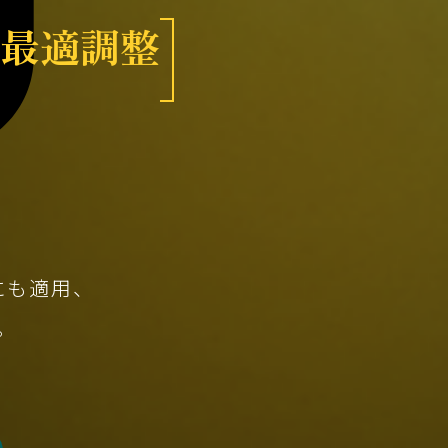
が最適調整
にも適用、
。