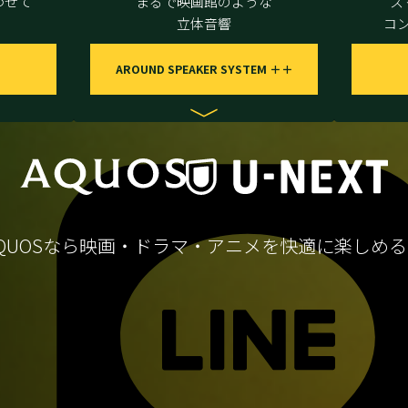
わせて
まるで映画館のような
ス
立体音響
コ
AROUND SPEAKER SYSTEM ＋＋
QUOSなら映画・ドラマ・アニメを
快適に楽しめる