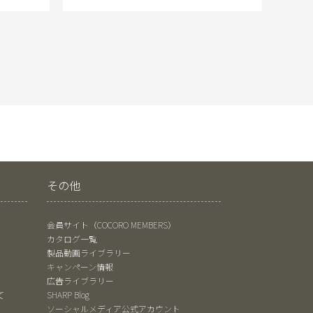
その他
会員サイト（COCORO MEMBERS）
カタログ一覧
製品動画ライブラリー
キャンペーン情報
広告ライブラリー
て
SHARP Blog
ソーシャルメディア公式アカウント