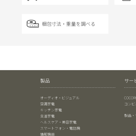
梱包寸法・重量を調べる
製品
サー
オーディオ・ビジュアル
COCO
空調家電
コンビ
キッチン家電
製品・
生活家電
ヘルスケア・美容家電
スマートフォン・電話機
情報機器