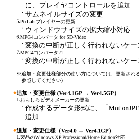
に、プレイヤコントロールを追加
・
サムネイルサイズの変更
5.
PixLab プレイヤーの更新
・
ウィンドウサイズの拡大縮小対応
6.
MPG4コンバータ for SD-Video
・
変換の中断が正しく行われないケー
7.
MPG4コンバータ21
・
変換の中断が正しく行われないケー
※
追加・変更仕様部分の使い方については、更新され
参照してください)
●
追加・変更仕様 (Ver4.1GP → Ver4.5GP）
1.
おもしろビデオメーカーの更新
・
作成するデータ形式に、「MotionJP
追加
●
追加・変更仕様（Ver4.0 → Ver4.1GP）
1.
製品のWindows XP Professional/Home Edition対応