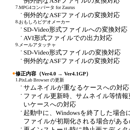
例外的なASFファイルの変換対応
7.
MPG4コンバータ for Zaurus
・
例外的なASFファイルの変換対応
8.
おもしろビデオメーカー
・
SD-Video形式ファイルへの変換対応
・
AVI形式ファイルでの出力対応
9.
メールアタッチャ
・
SD-Video形式ファイルの変換対応
・
例外的なASFファイルの変換対応
●
修正内容（Ver4.0 → Ver4.1GP）
1.
PixLab Browser の更新
・
サムネイルが重なるケースへの対応
・
ファイル更新時、サムネイル等情報
いケースへの対応
・
起動中に、Windowsを終了した場
ファイルが初期化される場合がある
・
再インストール時に静止画エディタ