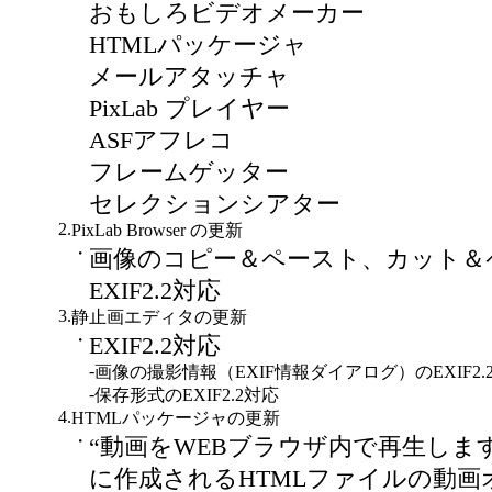
おもしろビデオメーカー
HTMLパッケージャ
メールアタッチャ
PixLab プレイヤー
ASFアフレコ
フレームゲッター
セレクションシアター
2.
PixLab Browser の更新
・
画像のコピー＆ペースト、カット＆
EXIF2.2対応
3.
静止画エディタの更新
・
EXIF2.2対応
-
画像の撮影情報（EXIF情報ダイアログ）のEXIF2.
-
保存形式のEXIF2.2対応
4.
HTMLパッケージャの更新
・
“動画をWEBブラウザ内で再生しま
に作成されるHTMLファイルの動画