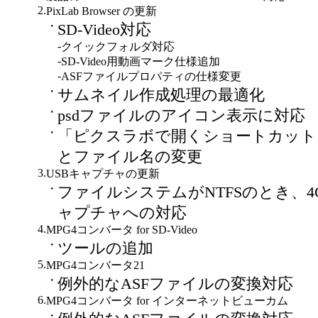
2.
PixLab Browser の更新
・
SD-Video対応
-
クイックフォルダ対応
-
SD-Video用動画マーク仕様追加
-
ASFファイルプロパティの仕様変更
・
サムネイル作成処理の最適化
・
psdファイルのアイコン表示に対応
・
「ピクスラボで開くショートカット
とファイル名の変更
3.
USBキャプチャの更新
・
ファイルシステムがNTFSのとき、4
ャプチャへの対応
4.
MPG4コンバータ for SD-Video
・
ツールの追加
5.
MPG4コンバータ21
・
例外的なASFファイルの変換対応
6.
MPG4コンバータ for インターネットビューカム
・