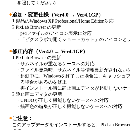
参照してください)
●
追加・変更仕様（Ver4.0 → Ver4.1GP）
1.
製品のWindows XP Professional/Home Edition対応
2.
PixLab Browser の更新
・
psdファイルのアイコン表示に対応
・
「ピクスラボで開くショートカット」のアイコンと
●
修正内容（Ver4.0 → Ver4.1GP）
1.
PixLab Browser の更新
・
サムネイルが重なるケースへの対応
・
ファイル更新時、サムネイル等情報更新がされない
・
起動中に、Windowsを終了した場合に、キャッシ
る場合があるのを修正
・
再インストール時に静止画エディタが起動しないケ
2.
静止画エディタの更新
・
UNDOが正しく機能しないケースへの対応
・
描画色の編集が正しく機能しないケースへの対応
●
ご注意：
このアップデータをインストールすると、PixLab Brow