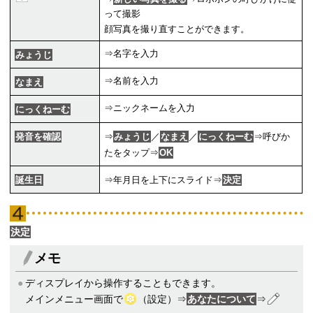
って撮影
顔写真を撮り直すことができます。
⇒名字を入力
みょうじ
⇒名前を入力
なまえ
⇒ニックネームを入力
にっくねーむ
発音を確認
⇒
みょうじ
／
なまえ
／
にっくねーむ
⇒呼びか
たをタップ⇒
OK
誕生日
⇒年月日を上下にスライド⇒
決定
決定
メモ
ディスプレイから操作することもできます。
メインメニュー画面で
（設定）⇒
あなたについて
⇒