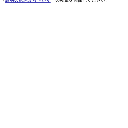
、「
製品の形名からさがす
」の検索をお試しください。