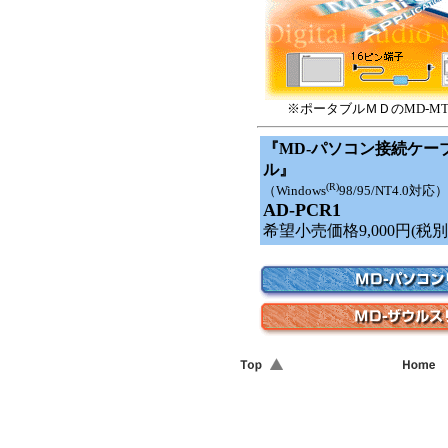
※ポータブルＭＤのMD-MT
『MD-パソコン接続ケー
ル』
(R)
（Windows
98/95/NT4.0対応）
AD-PCR1
希望小売価格9,000円(税別