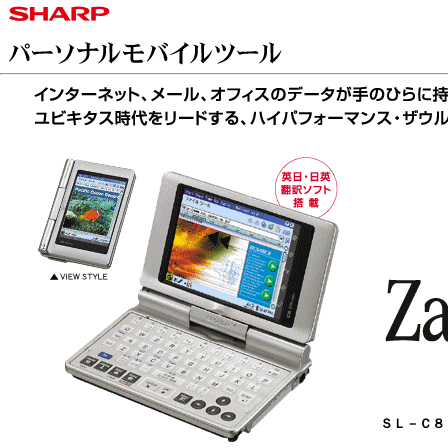
ＳＬ－Ｃ８