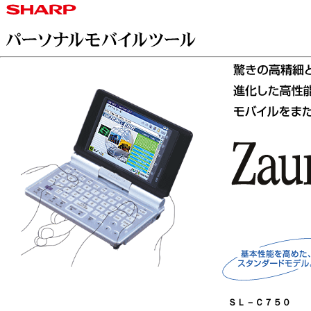
ＳＬ－Ｃ７５０