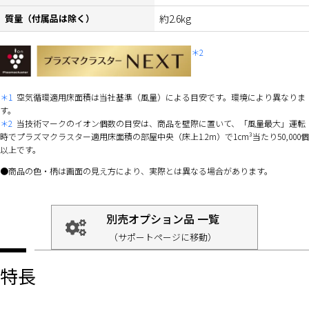
質量（付属品は除く）
約2.6kg
＊2
＊1
空気循環適用床面積は当社基準（風量）による目安です。環境により異なりま
す。
＊2
当技術マークのイオン個数の目安は、商品を壁際に置いて、「風量最大」運転
時でプラズマクラスター適用床面積の部屋中央（床上1.2m）で1cm³当たり50,000個
以上です。
商品の色・柄は画面の見え方により、実際とは異なる場合があります。
別売オプション品 一覧
（サポートページに移動）
特長