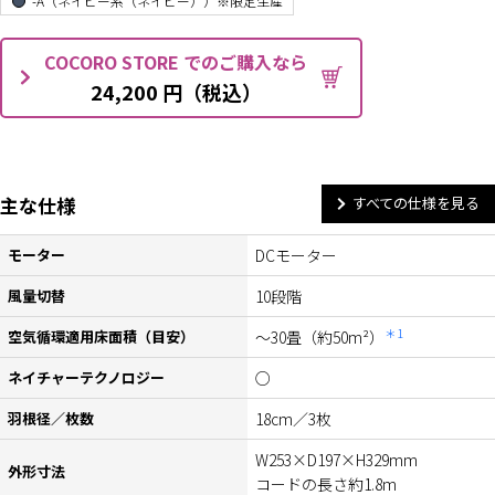
-A（ネイビー系（ネイビー））※限定生産
COCORO STORE でのご購入なら
24,200 円（税込）
主な仕様
すべての仕様を見る
モーター
DCモーター
風量切替
10段階
＊1
空気循環適用床面積（目安）
～30畳（約50m²）
ネイチャーテクノロジー
○
羽根径／枚数
18cm／3枚
W253×D197×H329mm
外形寸法
コードの長さ約1.8m