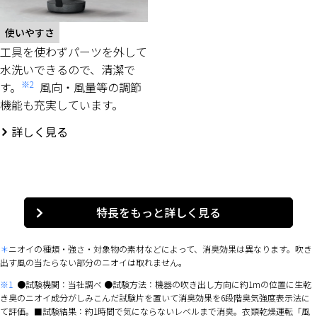
使いやすさ
工具を使わずパーツを外して
水洗いできるので、清潔で
※2
す。
風向・風量等の調節
機能も充実しています。
詳しく見る
特長をもっと詳しく見る
ニオイの種類・強さ・対象物の素材などによって、消臭効果は異なります。吹き
出す風の当たらない部分のニオイは取れません。
※1
●試験機関：当社調べ ●試験方法：機器の吹き出し方向に約1mの位置に生乾
き臭のニオイ成分がしみこんだ試験片を置いて消臭効果を6段階臭気強度表示法に
て評価。■試験結果：約1時間で気にならないレベルまで消臭。衣類乾燥運転「風