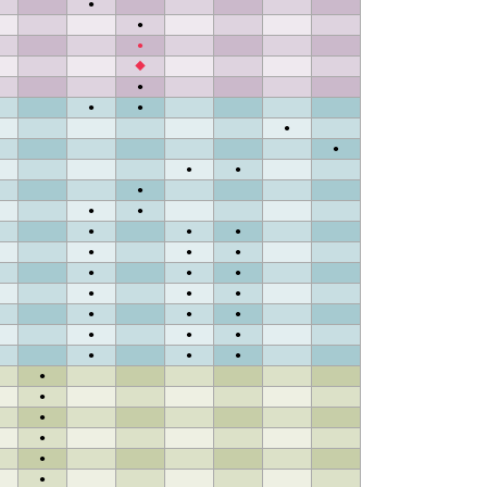
●
●
●
◆
●
●
●
●
●
●
●
●
●
●
●
●
●
●
●
●
●
●
●
●
●
●
●
●
●
●
●
●
●
●
●
●
●
●
●
●
●