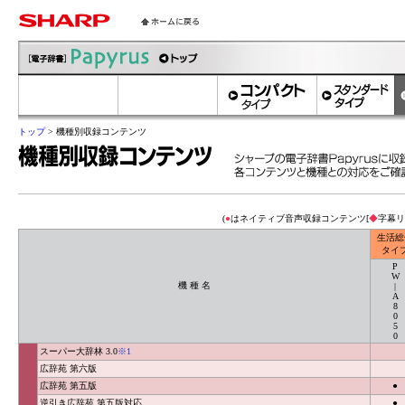
トップ
> 機種別収録コンテンツ
(
●
はネイティブ音声収録コンテンツ[
◆
字幕リ
生活総
タイ
P
W
機 種 名
|
A
8
0
5
0
スーパー大辞林 3.0
※1
広辞苑 第六版
広辞苑 第五版
●
逆引き広辞苑 第五版対応
●