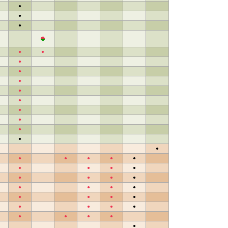
●
●
●
●
●
●
●
●
●
●
●
●
●
●
●
●
●
●
●
●
●
●
●
●
●
●
●
●
●
●
●
●
●
●
●
●
●
●
●
●
●
●
●
●
●