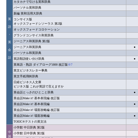
カタカナで引ける英和辞典
パーソナル英和辞典
新編 英和活用大辞典
英
コンサイス版
オックスフォードシソーラス 第2版
語
オックスフォードコロケーション
・
グランドコンサイス和英辞典
ジーニアス和英辞典 第2版
英
ジーニアス和英辞典
●
会
パーソナル和英辞典
話
英語類語使い分け辞典
●
英単語・熟語 ダイアローグ1800 改訂版
※7
英文ビジネスレター事典
英文手紙用例辞典
日経ビジネス人文庫
ビジネス版 これが英語で言えますか
英会話とっさのひとこと辞典
●
英会話Make it! 基本表現編 改訂版
英会話Make it! 基本表現編
●
英会話Make it! 場面攻略編 改訂版
英会話Make it! 場面攻略編
●
TOEIC®テストの英文法
小学館 中日辞典 第2版
中
小学館 日中辞典 第2版
国