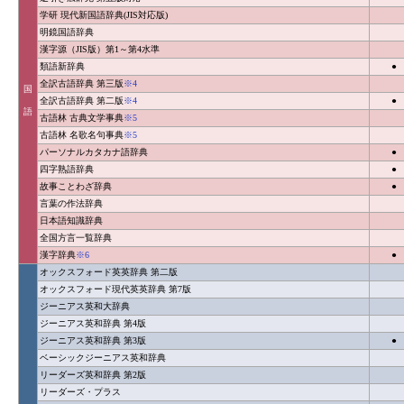
学研 現代新国語辞典(JIS対応版)
明鏡国語辞典
漢字源（JIS版）第1～第4水準
類語新辞典
●
全訳古語辞典 第三版
※4
国
全訳古語辞典 第二版
※4
●
語
古語林 古典文学事典
※5
古語林 名歌名句事典
※5
パーソナルカタカナ語辞典
●
四字熟語辞典
●
故事ことわざ辞典
●
言葉の作法辞典
日本語知識辞典
全国方言一覧辞典
漢字辞典
※6
●
オックスフォード英英辞典 第二版
オックスフォード現代英英辞典 第7版
ジーニアス英和大辞典
ジーニアス英和辞典 第4版
ジーニアス英和辞典 第3版
●
ベーシックジーニアス英和辞典
リーダーズ英和辞典 第2版
リーダーズ・プラス