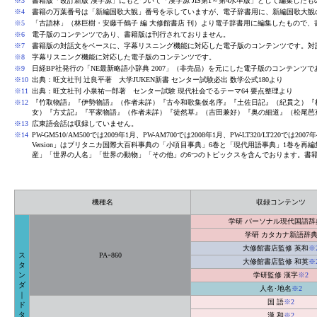
※3
書籍版「改訂新版 漢字源」にもとづいて「漢字源 JIS第1～第4水準版」として編集したも
※4
書籍の万葉番号は「新編国歌大観」番号を示していますが、電子辞書用に、新編国歌大観
※5
「古語林」（林巨樹・安藤千鶴子 編 大修館書店 刊）より電子辞書用に編集したもので
※6
電子版のコンテンツであり、書籍版は刊行されておりません。
※7
書籍版の対話文をベースに、字幕リスニング機能に対応した電子版のコンテンツです。対
※8
字幕リスニング機能に対応した電子版のコンテンツです。
※9
日経BP社発行の「NE最新略語小辞典 2007」（非売品）を元にした電子版のコンテンツ
※10
出典：旺文社刊 辻良平著 大学JUKEN新書 センター試験必出 数学公式180より
※11
出典：旺文社刊 小泉祐一郎著 センター試験 現代社会でるテーマ64 要点整理より
※12
『竹取物語』『伊勢物語』（作者未詳）『古今和歌集仮名序』『土佐日記』（紀貫之）『
女）『方丈記』『平家物語』（作者未詳）『徒然草』（吉田兼好）『奥の細道』（松尾芭
※13
広東語会話は収録していません。
※14
PW-GM510/AM500では2009年1月、PW-AM700では2008年1月、PW-LT320/LT220で
Version」はブリタニカ国際大百科事典の「小項目事典」6巻と「現代用語事典」1巻を
産」「世界の人名」「世界の動物」「その他」の6つのトピックスを含んでおります。書
機種名
収録コンテンツ
学研 パーソナル現代国語辞
学研 カタカナ新語辞
大修館書店監修 英和
※
ス
PAｰ860
大修館書店監修 和英
※
タ
ン
学研監修 漢字
※2
ダ
人名･地名
※2
｜
国 語
※2
ド
タ
漢 和
※2