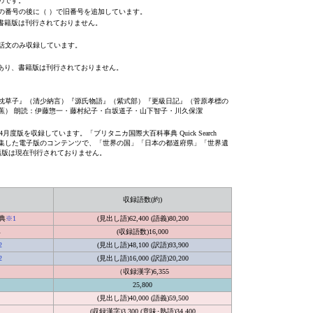
のです。
の番号の後に（ ）で旧番号を追加しています。
、書籍版は刊行されておりません。
話文のみ収録しています。
であり、書籍版は刊行されておりません。
枕草子』（清少納言）『源氏物語』（紫式部）『更級日記』（菅原孝標の
蕉） 朗読：伊藤惣一・藤村紀子・白坂道子・山下智子・川久保潔
は2007年4月度版を収録しています。「ブリタニカ国際大百科事典 Quick Search
再編集した電子版のコンテンツで、「世界の国」「日本の都道府県」「世界遺
籍版は現在刊行されておりません。
収録語数(約)
典
※1
(見出し語)62,400 (語義)80,200
典
(収録語数)16,000
2
(見出し語)48,100 (訳語)93,900
2
(見出し語)16,000 (訳語)20,200
（収録漢字)6,355
25,800
(見出し語)40,000 (語義)59,500
(収録漢字)3,300 (意味･熟語)34,400