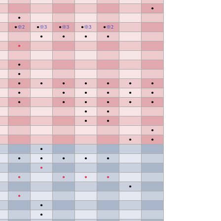
●
●
●
※2
●
※3
●
※3
●
※3
●
※2
●
●
●
●
●
●
●
●
●
●
●
●
●
●
●
●
●
●
●
●
●
●
●
●
●
●
●
●
●
●
●
●
●
●
●
●
●
●
●
●
●
●
●
●
●
●
●
●