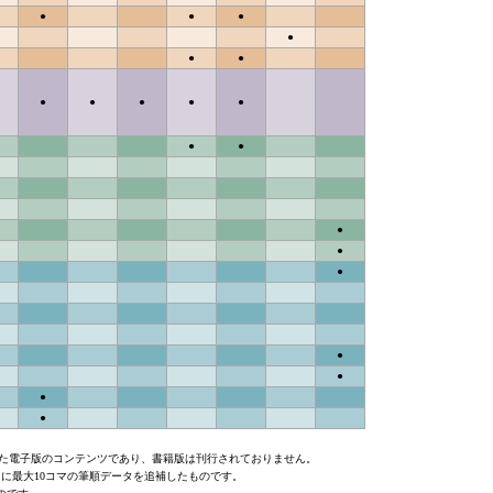
●
●
●
●
●
●
●
●
●
●
●
●
●
●
●
●
●
●
●
●
録した電子版のコンテンツであり、書籍版は刊行されておりません。
新たに最大10コマの筆順データを追補したものです。