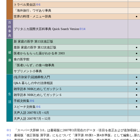
トラベル英会話
※6
「海外旅行」ワザあり事典
世界の料理・メニュー辞典
●
百
科
ブリタニカ国際大百科事典 Quick Search Version
※14
事
典
新 家庭の医学 第13次改訂版
最新 家庭の医学 第12次改訂版
●
健
医者からもらった薬がわかる本 2003
●
食の医学館
●
康
「医者いらず」の食べ物事典
サプリメント小事典
(塩月弥栄子)冠婚葬祭入門
●
Q&A 暮らしの中の法律相談
●
雑学読本 NHKためしてガッテン 5
●
生
雑学読本 NHKためしてガッテン 6
●
手紙文例集
※6
●
活
スピーチ文例集
※6
●
天声人語 2007年1月～6月
天声人語 2007年7月～12月
※1
「スーパー大辞林 3.0」は書籍版に2007年3月現在のデータ・項目を改正および追加収
※2
書籍版「改訂新版 漢字源」にもとづいて「漢字源 JIS第1～第4水準版」として編集し､