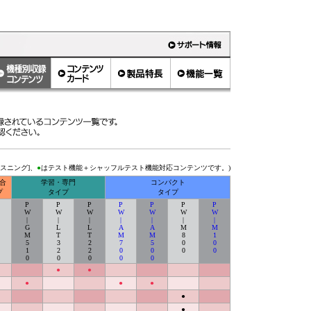
スニング]、
●
はテスト機能＋シャッフルテスト機能対応コンテンツです。)
合
学習・専門
コンパクト
プ
タイプ
タイプ
P
P
P
P
P
P
P
W
W
W
W
W
W
W
|
|
|
|
|
|
|
G
L
L
A
A
M
M
M
T
T
M
M
8
1
5
3
2
7
5
0
0
1
2
2
0
0
0
0
0
0
0
0
0
●
●
●
●
●
●
●