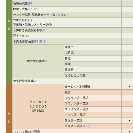
物理公式集
※6
数学公式集
※6 ※10
センター試験 現代社会テーマ集
※6 ※11
TOEIC®テスト
学
英単語・熟語マスタリー2000
習
音声付き英語発音解説
※6
百人一首
※6
古典名作冒頭選
※6 ※12
羅生門
山月記
舞姫
現代文名作選
※6
檸檬
高瀬舟
なめとこ山の熊
都道府県小事典
※6
ヨーロッパ5カ国語
●
英語
イタリア語＋英語
ブルーガイド
フランス語＋英語
わがまま歩き
スペイン語＋英語
旅行会話
旅
ドイツ語＋英語
韓国語＋英語
●
行
中国語＋英語
※13
らくらく旅の中国語
●