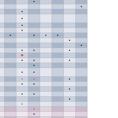
●
●
●
●
●
●
●
●
●
●
●
●
●
●
●
◆
●
●
●
●
●
●
●
●
●
●
●
●
●
●
●
●
●
●