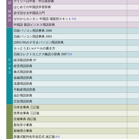
デイリー日中英・中日英辞典
語
・
はじめての中国語学習辞典
韓
必ず話せる中国語入門
国
ゼロからカンタン 中国語 場面別スキット
※8
語
中国語 新語ビジネス用語辞典
日経パソコン用語事典 2008
日経パソコン用語事典 2003
(2003-'04)カナ引きパソコン用語辞典
もっとうまいeメールの書き方
日経エレクトロニクス略語小辞典 2007
※9
ビ
経済新語辞典 07
ジ
経営用語辞典
ネ
株式用語辞典
ス
金融用語辞典
流通用語辞典
不動産用語辞典
会計用語辞典
広告用語辞典
日本史事典 三訂版
世界史事典 三訂版
生物事典 四訂版
新化学小事典
新物理小事典
辞書式配列化学反応式 改訂版
※6