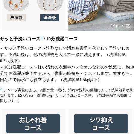
※
サッと予洗いコース
/ 10分洗濯コース
＜サッと予洗いコース＞洗剤なしで汚れを素早く落として予洗いしま
す。予洗い後は、他の洗濯物を入れて一緒に洗えます。（洗濯容量
0.5kg以下）
＜10分洗濯コース＞軽い汚れの衣類やバスタオルなどのお洗濯に。約10
分でお洗濯が終了するから、家事の時短をアシストします。すすぎも1
回なので節水にも役立ちます。（洗濯容量1.5kg以下）
※
シャープ実験による。衣類の量・素材、汚れや洗剤の種類によって洗浄効果が異
なります。ES-GV9G・洗濯0.5kg・サッと予洗いコース時。（当該商品でも効果は
同じです。）