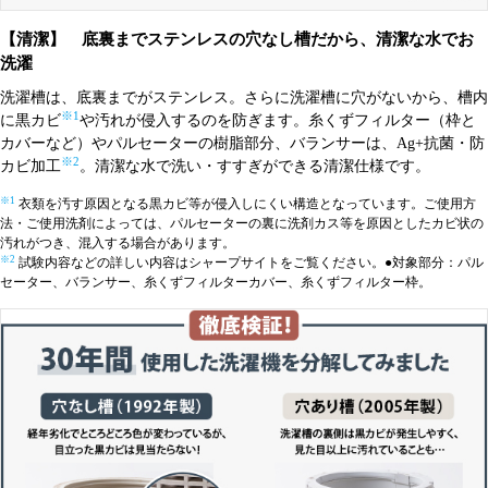
【清潔】 底裏までステンレスの穴なし槽だから、清潔な水でお
洗濯
洗濯槽は、底裏までがステンレス。さらに洗濯槽に穴がないから、槽内
※1
に黒カビ
や汚れが侵入するのを防ぎます。糸くずフィルター（枠と
カバーなど）やパルセーターの樹脂部分、バランサーは、Ag+抗菌・防
※2
カビ加工
。清潔な水で洗い・すすぎができる清潔仕様です。
※1
衣類を汚す原因となる黒カビ等が侵入しにくい構造となっています。ご使用方
法・ご使用洗剤によっては、パルセーターの裏に洗剤カス等を原因としたカビ状の
汚れがつき、混入する場合があります。
※2
試験内容などの詳しい内容はシャープサイトをご覧ください。●対象部分：パル
セーター、バランサー、糸くずフィルターカバー、糸くずフィルター枠。