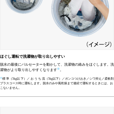
ほぐし運転で洗濯物が取り出しやすい
脱水の最後にパルセーターを動かして、洗濯物の絡みをほぐします。洗
※
濯物がより取り出しやすくなります
。
※
標 準（5kg以 下）／ お う ち 流（5kg以下）／ガンコつけおき／シワ抑え／柔軟剤
プラスコース時に運転します。脱水のみや風乾燥まで連続で運転するときには、お
こないません。