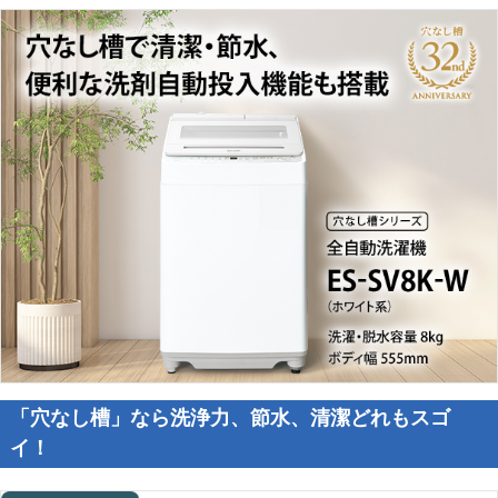
「穴なし槽」なら洗浄力、節水、清潔どれもスゴ
イ！