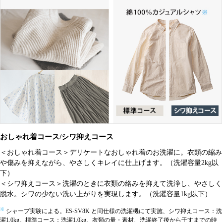
おしゃれ着コース/シワ抑えコース
＜おしゃれ着コース＞デリケートなおしゃれ着のお洗濯に。衣類の縮み
や傷みを抑えながら、やさしくキレイに仕上げます。（洗濯容量2kg以
下）
＜シワ抑えコース＞洗濯のときに衣類の絡みを抑えて洗浄し、やさしく
脱水。シワの少ない洗い上がりを実現します。（洗濯容量1kg以下）
※
シャープ実験による。ES-SV8K と同仕様の洗濯機にて実施、シワ抑えコース：洗
濯1.0kg。標準コース：洗濯1.0kg。衣類の量・素材、洗濯終了後から干すまでの時