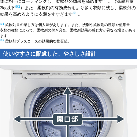
※1
体に均一にコーティングし、柔軟剤の効果を高めます
。（洗濯容量
※2
2kg以下
）また、柔軟剤の有効成分をより多く衣類に残し、柔軟剤の
※1
効果を高めるように衣類をすすぎます
。
※1
柔軟効果の感じ方は個人差があります。また、洗剤や柔軟剤の種類や使用量、
衣類の種類によって、柔軟剤の付き具合、柔軟剤効果の感じ方が異なる場合があり
ます。
※2
柔軟剤プラスコースの効果的な推奨値。
使いやすさに配慮した、やさしさ設計