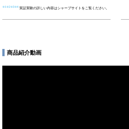
※1
※2
※3
※4
実証実験の詳しい内容はシャープサイトをこ覧ください。
商品紹介動画