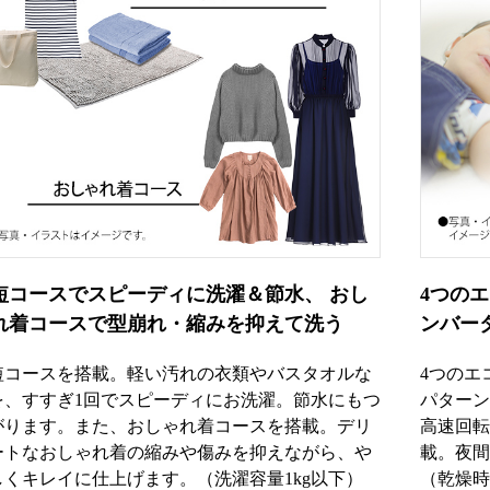
短コースでスピーディに洗濯＆節水、 おし
4つの
れ着コースで型崩れ・縮みを抑えて洗う
ンバー
短コースを搭載。軽い汚れの衣類やバスタオルな
4つのエ
を、すすぎ1回でスピーディにお洗濯。節水にもつ
パターン
がります。また、おしゃれ着コースを搭載。デリ
高速回転
ートなおしゃれ着の縮みや傷みを抑えながら、や
載。夜間
しくキレイに仕上げます。（洗濯容量1kg以下）
（乾燥時3