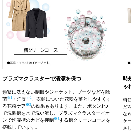
プラズマクラスターで清潔を保つ
時
ゃ
頻繁に洗えない制服やジャケット、ブーツなどを除
※1
※2
菌
・消臭
。衣類についた花粉を落としやすくす
時
※3
る花粉ケア
の効果もあります。また、ボタン1つ
ど
で洗濯槽を水で洗い流し、プラズマクラスターイオ
な
※4
ンで洗濯槽のカビを抑制
する槽クリーンコースを
ケ
搭載しています。
さ