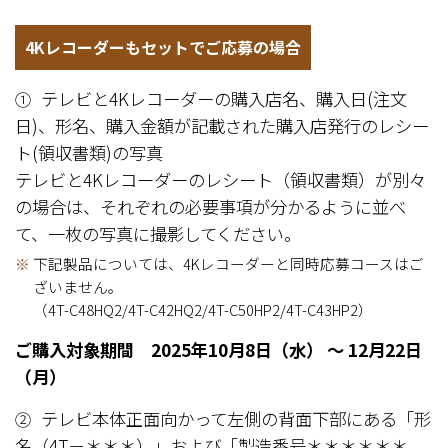
4Kレコーダーもセットでご応募の場合
テレビと4Kレコーダーの購入店名、購入日(注文
①
日)、形名、購入金額が記載された購入店発行のレシー
ト(領収書類)の写真
テレビと4Kレコーダーのレシート（領収書類）が別々
の場合は、それぞれの必要事項が分かるように並べ
て、一枚の写真に撮影してください。
※
下記製品については、4Kレコーダーと同時応募コースはご
ざいません。
（4T-C48HQ2/4T-C42HQ2/4T-C50HP2/4T-C43HP2）
ご購入対象期間 2025年10月8日（水） ～ 12月22日
（月）
テレビ本体正面向かって左側の背面下部にある「形
②
名（4T－＊＊＊）」および「製造番号＊＊＊＊＊＊