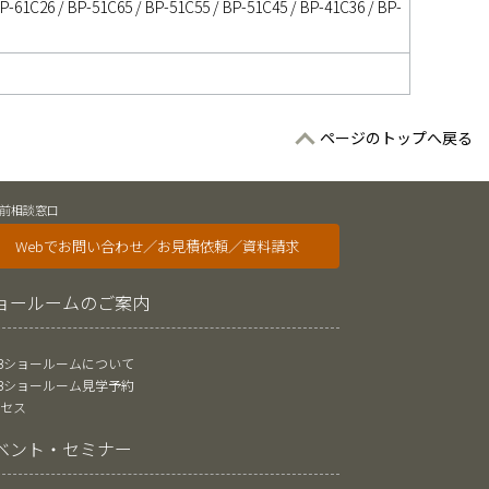
P-61C26 / BP-51C65 / BP-51C55 / BP-51C45 / BP-41C36 / BP-
ページのトップへ戻る
前相談窓口
Webでお問い合わせ／お見積依頼／資料請求
ョールームのご案内
oBショールームについて
oBショールーム見学予約
クセス
ベント・セミナー