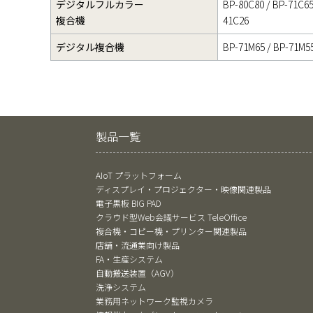
デジタルフルカラー
BP-80C80 / BP-71C65
複合機
41C26
デジタル複合機
BP-71M65 / BP-71M5
製品一覧
AIoT プラットフォーム
ディスプレイ・プロジェクター・映像関連製品
電子黒板 BIG PAD
クラウド型Web会議サービス TeleOffice
複合機・コピー機・プリンター関連製品
店舗・流通業向け製品
FA・生産システム
自動搬送装置（AGV）
洗浄システム
業務用ネットワーク監視カメラ