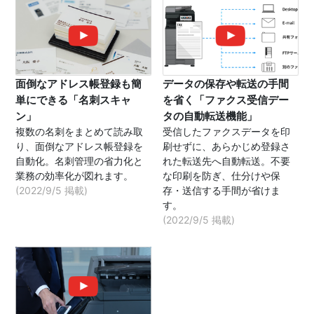
面倒なアドレス帳登録も簡
データの保存や転送の手間
単にできる「名刺スキャ
を省く「ファクス受信デー
ン」
タの自動転送機能」
複数の名刺をまとめて読み取
受信したファクスデータを印
り、面倒なアドレス帳登録を
刷せずに、あらかじめ登録さ
自動化。名刺管理の省力化と
れた転送先へ自動転送。不要
業務の効率化が図れます。
な印刷を防ぎ、仕分けや保
(2022/9/5 掲載)
存・送信する手間が省けま
す。
(2022/9/5 掲載)