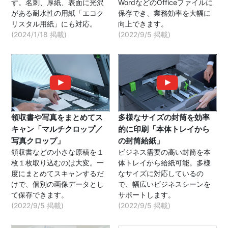
す。名刺、厚紙、表面に光沢
WordなどのOfficeファイルに
がある耐水性の用紙「エコク
保存でき、業務効率を大幅に
リスタル用紙」にも対応。
向上できます。
(2024/1/18 掲載)
(2022/9/5 掲載)
領収書や写真をまとめてス
多様なサイズの封筒を効率
キャン「マルチクロップ／
的に印刷「本体トレイから
写真クロップ」
の封筒給紙」
領収書などの小さな原稿を１
ビジネス需要の高い封筒を本
枚１枚取り込むのは大変。一
体トレイから給紙可能。多様
度にまとめてスキャンするだ
なサイズに対応しているの
けで、個別の画像データとし
で、幅広いビジネスシーンを
て保存できます。
サポートします。
(2022/9/5 掲載)
(2022/9/5 掲載)