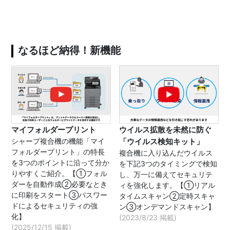
なるほど納得！新機能
マイフォルダープリント
ウイルス拡散を未然に防ぐ
シャープ複合機の機能「マイ
「ウイルス検知キット」
フォルダープリント」の特長
複合機に入り込んだウイルス
を3つのポイントに沿って分か
を下記3つのタイミングで検知
りやすくご紹介。【①フォル
し、万一に備えてセキュリテ
ダーを自動作成②必要なとき
ィを強化します。【①リアル
に印刷をスタート③パスワー
タイムスキャン②定時スキャ
ドによるセキュリティの強
ン③オンデマンドスキャン】
化】
(2023/8/23 掲載)
(2025/12/15 掲載)