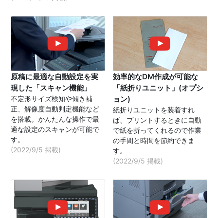
原稿に最適な自動設定を実
効率的なDM作成が可能な
現した「スキャン機能」
「紙折りユニット」(オプシ
不定形サイズ検知や傾き補
ョン)
正、解像度自動判定機能など
紙折りユニットを装着すれ
を搭載。かんたんな操作で最
ば、プリントするときに自動
適な設定のスキャンが可能で
で紙を折ってくれるので作業
す。
の手間と時間を節約できま
(2022/9/5 掲載)
す。
(2022/9/5 掲載)